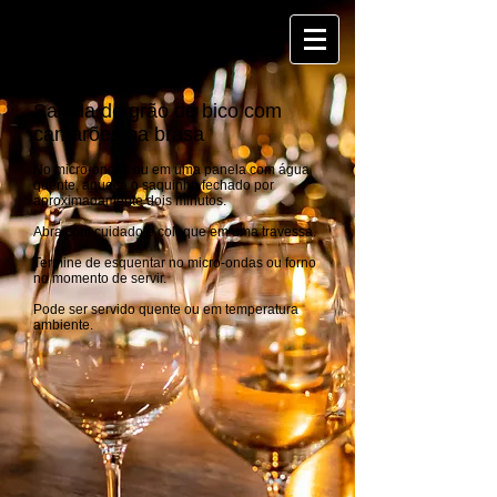
Salada de grão de bico com
camarões na brasa
No micro-ondas ou em uma panela com água
quente, aqueça o saquinho fechado por
aproximadamente dois minutos.
Abra com cuidado e coloque em uma travessa.
Termine de esquentar no micro-ondas ou forno
no momento de servir.
Pode ser servido quente ou em temperatura
ambiente.