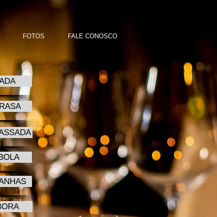
FOTOS
FALE CONOSCO
ADA
BRASA
 ASSADA
BOLA
TANHAS
BORA